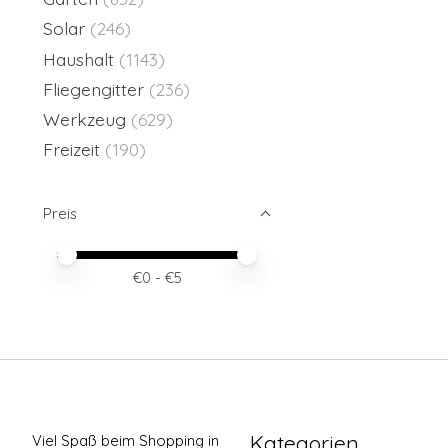
Solar
(246)
Haushalt
(1143)
Fliegengitter
(236)
Werkzeug
(629)
Freizeit
(190)
Preis
Preis – Mindestwert
Price maximum value
€
0
- €
5
Kategorien
Viel Spaß beim Shopping in