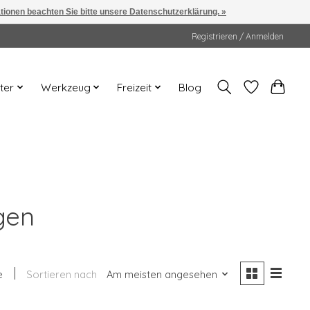
ationen beachten Sie bitte unsere Datenschutzerklärung. »
Registrieren / Anmelden
ter
Werkzeug
Freizeit
Blog
agen
e
Sortieren nach
Am meisten angesehen