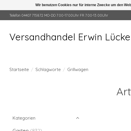
Wir benutzen Cookies nur für interne Zwecke um den Web
Telefon 04407 715872 MO-DO 7.00-17.00Uhr FR 7.00-13.00Uhr
Versandhandel Erwin Lück
Startseite
/
Schlagworte
/
Grillwagen
Art
Kategorien
Garten
(832)