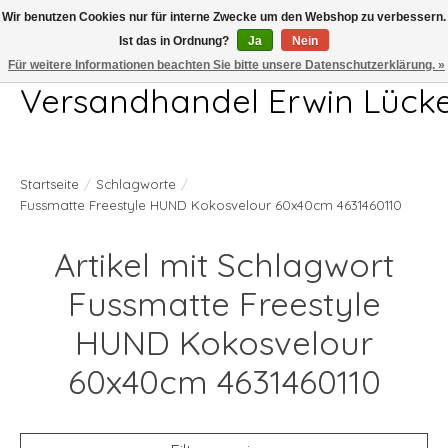
Wir benutzen Cookies nur für interne Zwecke um den Webshop zu verbessern.
Ist das in Ordnung?
Ja
Nein
Telefon 04407 715872 MO-DO 7.00-17.00Uhr FR 7.00-13.00Uhr
Für weitere Informationen beachten Sie bitte unsere Datenschutzerklärung. »
Versandhandel Erwin Lück
Startseite
/
Schlagworte
/
Fussmatte Freestyle HUND Kokosvelour 60x40cm 4631460110
Artikel mit Schlagwort
Fussmatte Freestyle
HUND Kokosvelour
60x40cm 4631460110