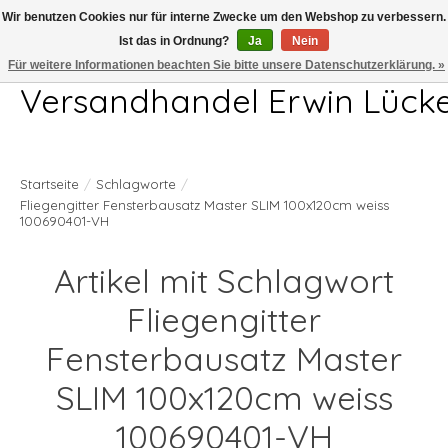
Wir benutzen Cookies nur für interne Zwecke um den Webshop zu verbessern.
Ist das in Ordnung?
Ja
Nein
Telefon 04407 715872 MO-DO 7.00-17.00Uhr FR 7.00-13.00Uhr
Für weitere Informationen beachten Sie bitte unsere Datenschutzerklärung. »
Versandhandel Erwin Lück
Startseite
/
Schlagworte
/
Fliegengitter Fensterbausatz Master SLIM 100x120cm weiss
100690401-VH
Artikel mit Schlagwort
Fliegengitter
Fensterbausatz Master
SLIM 100x120cm weiss
100690401-VH