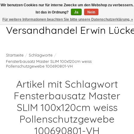
Wir benutzen Cookies nur für interne Zwecke um den Webshop zu verbessern.
Ist das in Ordnung?
Ja
Nein
Telefon 04407 715872 MO-DO 7.00-17.00Uhr FR 7.00-13.00Uhr
Für weitere Informationen beachten Sie bitte unsere Datenschutzerklärung. »
Versandhandel Erwin Lück
Startseite
/
Schlagworte
/
Fensterbausatz Master SLIM 100x120cm weiss
Pollenschutzgewebe 100690801-VH
Artikel mit Schlagwort
Fensterbausatz Master
SLIM 100x120cm weiss
Pollenschutzgewebe
100690801-VH