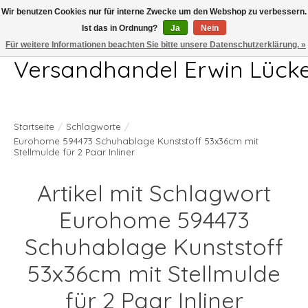
Wir benutzen Cookies nur für interne Zwecke um den Webshop zu verbessern.
Ist das in Ordnung?
Ja
Nein
Telefon 04407 715872 MO-DO 7.00-17.00Uhr FR 7.00-13.00Uhr
Für weitere Informationen beachten Sie bitte unsere Datenschutzerklärung. »
Versandhandel Erwin Lück
Startseite
/
Schlagworte
/
Eurohome 594473 Schuhablage Kunststoff 53x36cm mit
Stellmulde für 2 Paar Inliner
Artikel mit Schlagwort
Eurohome 594473
Schuhablage Kunststoff
53x36cm mit Stellmulde
für 2 Paar Inliner