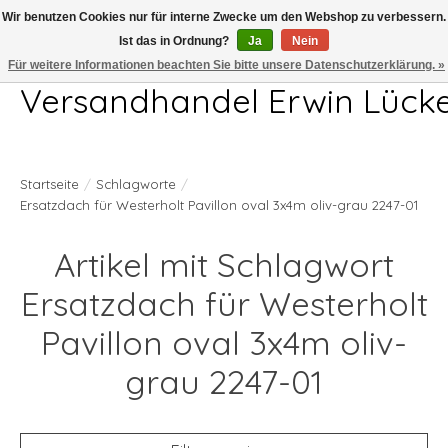
Wir benutzen Cookies nur für interne Zwecke um den Webshop zu verbessern.
Ist das in Ordnung?
Ja
Nein
Telefon 04407 715872 MO-DO 7.00-17.00Uhr FR 7.00-13.00Uhr
Für weitere Informationen beachten Sie bitte unsere Datenschutzerklärung. »
Versandhandel Erwin Lück
Startseite
/
Schlagworte
/
Ersatzdach für Westerholt Pavillon oval 3x4m oliv-grau 2247-01
Artikel mit Schlagwort
Ersatzdach für Westerholt
Pavillon oval 3x4m oliv-
grau 2247-01