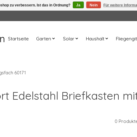
shop zu verbessern. Ist das in Ordnung?
Ja
Nein
Für weitere Inform
en
Startseite
Garten
Solar
Haushalt
Fliegengit
ngsfach 60171
rt Edelstahl Briefkasten m
0 Produkt