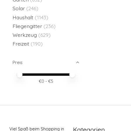
Solar
(246)
Haushalt
(1143)
Fliegengitter
(236)
Werkzeug
(629)
Freizeit
(190)
Preis
Preis – Mindestwert
Price maximum value
€
0
- €
5
Kategorien
Viel Spaß beim Shopping in