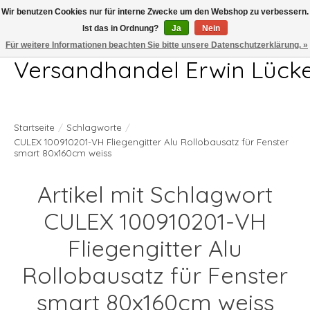
Wir benutzen Cookies nur für interne Zwecke um den Webshop zu verbessern.
Ist das in Ordnung?
Ja
Nein
Telefon 04407 715872 MO-DO 7.00-17.00Uhr FR 7.00-13.00Uhr
Für weitere Informationen beachten Sie bitte unsere Datenschutzerklärung. »
Versandhandel Erwin Lück
Startseite
/
Schlagworte
/
CULEX 100910201-VH Fliegengitter Alu Rollobausatz für Fenster
smart 80x160cm weiss
Artikel mit Schlagwort
CULEX 100910201-VH
Fliegengitter Alu
Rollobausatz für Fenster
smart 80x160cm weiss