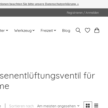
ationen beachten Sie bitte unsere Datenschutzerklärung. »
Registrieren / Anmelden
ter
Werkzeug
Freizeit
Blog
enentlüftungsventil für
eme
e
Sortieren nach
Am meisten angesehen