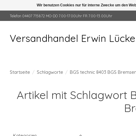
Wir benutzen Cookies nur für interne Zwecke um den Web
Telefon 04407 715872 MO-DO 7.00-17.00Uhr FR 7.00-13.00Uhr
Versandhandel Erwin Lück
Startseite
/
Schlagworte
/
BGS technic 8403 BGS Bremsene
Artikel mit Schlagwort
Br
Kategorien