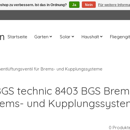
shop zu verbessern. Ist das in Ordnung?
Ja
Nein
Für weitere Inform
en
Startseite
Garten
Solar
Haushalt
Fliegengit
ntlüftungsventil für Brems- und Kupplungssysteme
 BGS technic 8403 BGS Brems
ems- und Kupplungssyst
0 Produkt