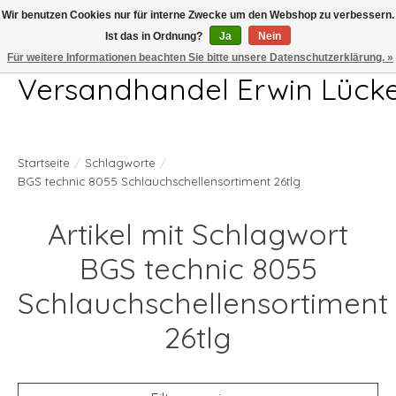
Wir benutzen Cookies nur für interne Zwecke um den Webshop zu verbessern.
Ist das in Ordnung?
Ja
Nein
Telefon 04407 715872 MO-DO 7.00-17.00Uhr FR 7.00-13.00Uhr
Für weitere Informationen beachten Sie bitte unsere Datenschutzerklärung. »
Versandhandel Erwin Lück
Startseite
/
Schlagworte
/
BGS technic 8055 Schlauchschellensortiment 26tlg
Artikel mit Schlagwort
BGS technic 8055
Schlauchschellensortiment
26tlg