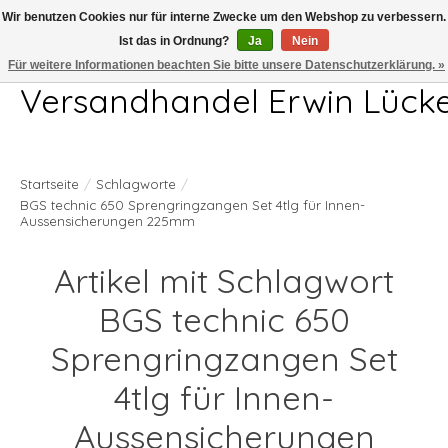
Wir benutzen Cookies nur für interne Zwecke um den Webshop zu verbessern.
Ist das in Ordnung?
Ja
Nein
Telefon 04407 715872 MO-DO 7.00-17.00Uhr FR 7.00-13.00Uhr
Für weitere Informationen beachten Sie bitte unsere Datenschutzerklärung. »
Versandhandel Erwin Lück
Startseite
/
Schlagworte
/
BGS technic 650 Sprengringzangen Set 4tlg für Innen-
Aussensicherungen 225mm
Artikel mit Schlagwort
BGS technic 650
Sprengringzangen Set
4tlg für Innen-
Aussensicherungen