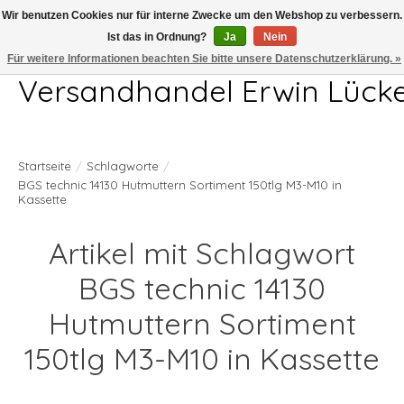
Wir benutzen Cookies nur für interne Zwecke um den Webshop zu verbessern.
Ist das in Ordnung?
Ja
Nein
Telefon 04407 715872 MO-DO 7.00-17.00Uhr FR 7.00-13.00Uhr
Für weitere Informationen beachten Sie bitte unsere Datenschutzerklärung. »
Versandhandel Erwin Lück
Startseite
/
Schlagworte
/
BGS technic 14130 Hutmuttern Sortiment 150tlg M3-M10 in
Kassette
Artikel mit Schlagwort
BGS technic 14130
Hutmuttern Sortiment
150tlg M3-M10 in Kassette