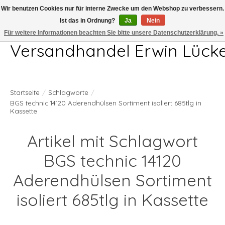
Wir benutzen Cookies nur für interne Zwecke um den Webshop zu verbessern.
Ist das in Ordnung?
Ja
Nein
Telefon 04407 715872 MO-DO 7.00-17.00Uhr FR 7.00-13.00Uhr
Für weitere Informationen beachten Sie bitte unsere Datenschutzerklärung. »
Versandhandel Erwin Lück
Startseite
/
Schlagworte
/
BGS technic 14120 Aderendhülsen Sortiment isoliert 685tlg in
Kassette
Artikel mit Schlagwort
BGS technic 14120
Aderendhülsen Sortiment
isoliert 685tlg in Kassette