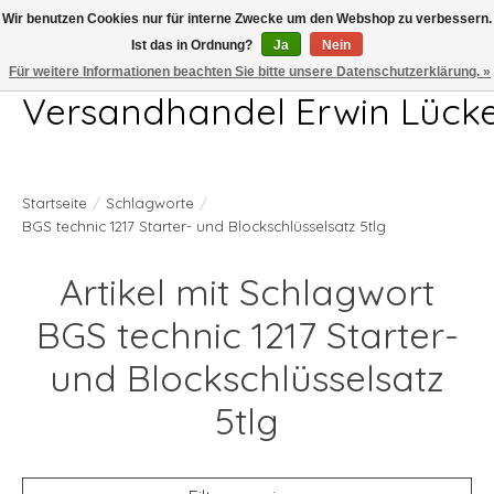
Wir benutzen Cookies nur für interne Zwecke um den Webshop zu verbessern.
Ist das in Ordnung?
Ja
Nein
Telefon 04407 715872 MO-DO 7.00-17.00Uhr FR 7.00-13.00Uhr
Für weitere Informationen beachten Sie bitte unsere Datenschutzerklärung. »
Versandhandel Erwin Lück
Startseite
/
Schlagworte
/
BGS technic 1217 Starter- und Blockschlüsselsatz 5tlg
Artikel mit Schlagwort
BGS technic 1217 Starter-
und Blockschlüsselsatz
5tlg