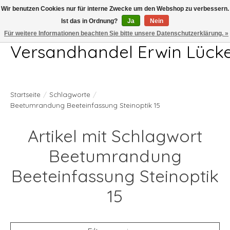
Wir benutzen Cookies nur für interne Zwecke um den Webshop zu verbessern.
Ist das in Ordnung?
Ja
Nein
Telefon 04407 715872 MO-DO 7.00-17.00Uhr FR 7.00-13.00Uhr
Für weitere Informationen beachten Sie bitte unsere Datenschutzerklärung. »
Versandhandel Erwin Lück
Startseite
/
Schlagworte
/
Beetumrandung Beeteinfassung Steinoptik 15
Artikel mit Schlagwort
Beetumrandung
Beeteinfassung Steinoptik
15