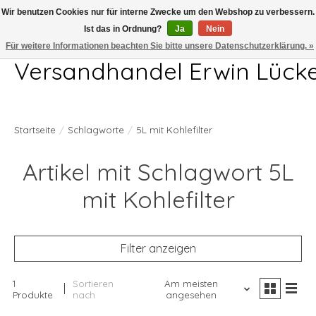
Wir benutzen Cookies nur für interne Zwecke um den Webshop zu verbessern.
Ist das in Ordnung?
Ja
Nein
Telefon 04407 715872 MO-DO 7.00-17.00Uhr FR 7.00-13.00Uhr
Für weitere Informationen beachten Sie bitte unsere Datenschutzerklärung. »
Versandhandel Erwin Lück
Startseite
/
Schlagworte
/
5L mit Kohlefilter
Artikel mit Schlagwort 5L
mit Kohlefilter
Filter anzeigen
1
Sortieren
Am meisten
Produkte
nach
angesehen