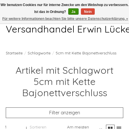
Wir benutzen Cookies nur für interne Zwecke um den Webshop zu verbessern.
Ist das in Ordnung?
Ja
Nein
Telefon 04407 715872 MO-DO 7.00-17.00Uhr FR 7.00-13.00Uhr
Für weitere Informationen beachten Sie bitte unsere Datenschutzerklärung. »
Versandhandel Erwin Lück
Startseite
/
Schlagworte
/
5cm mit Kette Bajonettverschluss
Artikel mit Schlagwort
5cm mit Kette
Bajonettverschluss
Filter anzeigen
1
Sortieren
Am meisten