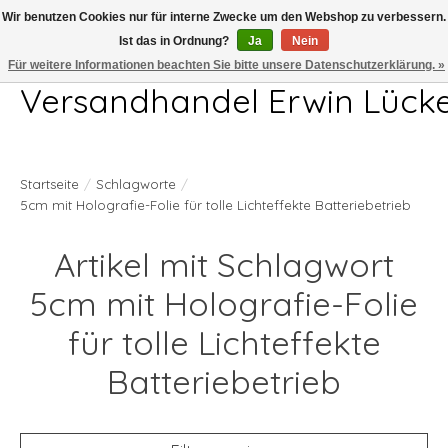
Wir benutzen Cookies nur für interne Zwecke um den Webshop zu verbessern.
Ist das in Ordnung?
Ja
Nein
Telefon 04407 715872 MO-DO 7.00-17.00Uhr FR 7.00-13.00Uhr
Für weitere Informationen beachten Sie bitte unsere Datenschutzerklärung. »
Versandhandel Erwin Lück
Startseite
/
Schlagworte
/
5cm mit Holografie-Folie für tolle Lichteffekte Batteriebetrieb
Artikel mit Schlagwort
5cm mit Holografie-Folie
für tolle Lichteffekte
Batteriebetrieb