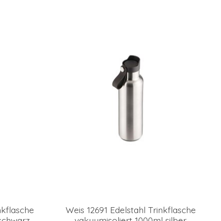
nkflasche
Weis 12691 Edelstahl Trinkflasche
schwarz
vakuumisoliert 1000ml silber