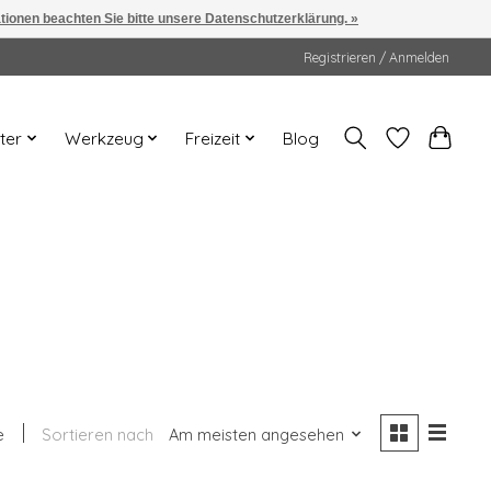
ationen beachten Sie bitte unsere Datenschutzerklärung. »
Registrieren / Anmelden
ter
Werkzeug
Freizeit
Blog
e
Sortieren nach
Am meisten angesehen