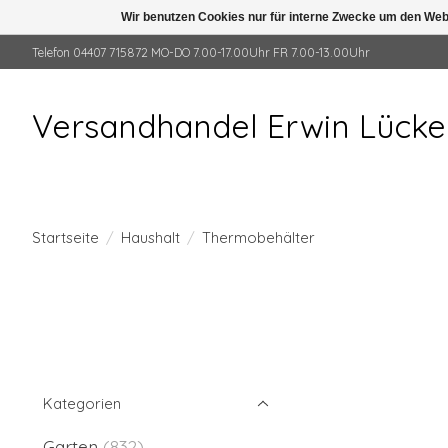
Wir benutzen Cookies nur für interne Zwecke um den Web
Telefon 04407 715872 MO-DO 7.00-17.00Uhr FR 7.00-13.00Uhr
Versandhandel Erwin Lück
Startseite
/
Haushalt
/
Thermobehälter
Kategorien
Garten
(832)