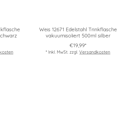
nkflasche
Weis 12671 Edelstahl Trinkflasche
schwarz
vakuumisoliert 500ml silber
€19,99*
kosten
* Inkl. MwSt. zzgl.
Versandkosten