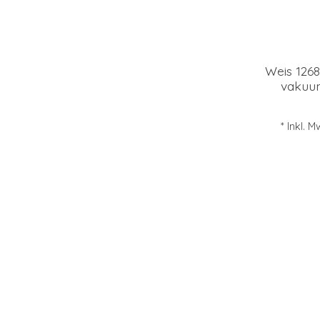
Weis 1268
vakuum
* Inkl. M