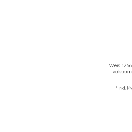
Weis 1266
vakuumi
* Inkl. M