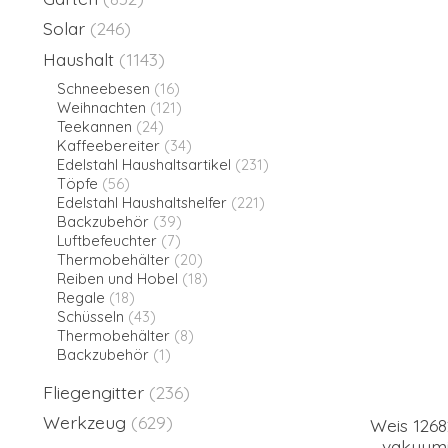
Solar
(246)
Haushalt
(1143)
Schneebesen
(16)
Weihnachten
(121)
Teekannen
(24)
Kaffeebereiter
(34)
Edelstahl Haushaltsartikel
(231)
Töpfe
(56)
Edelstahl Haushaltshelfer
(221)
Backzubehör
(39)
Luftbefeuchter
(7)
Thermobehälter
(20)
Reiben und Hobel
(18)
Regale
(18)
Schüsseln
(43)
Thermobehälter
(8)
Backzubehör
(1)
Fliegengitter
(236)
Werkzeug
(629)
Weis 1268
vakuumi