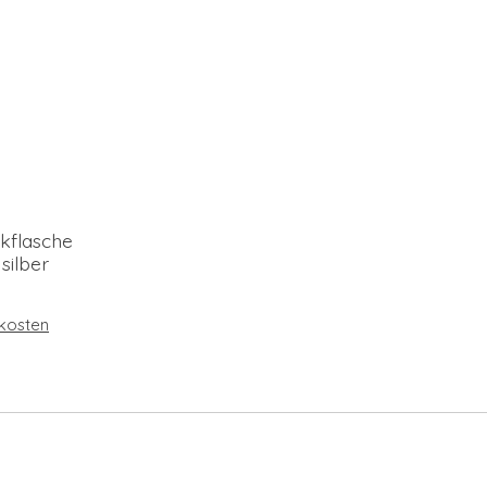
nkflasche
silber
kosten